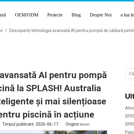
ură
OEM/ODM
Proiecte
Blog
Despre Noi
a lua l
ie
/
Descoperiți tehnologia avansată AI pentru pompă de căldură pentru 
 avansată AI pentru pompă
cină la SPLASH! Australia
Ul
teligente și mai silențioase
ntru piscină în acțiune
Timpul publicarii: 2026-06-17 Origine:
teren