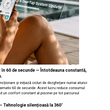
I în 60 de secunde
— Întotdeauna constantă,
n.
cționare și inițiază cicluri de dezghețare numai atunci
oximativ 60 de secunde. Acest lucru reduce consumul
d un confort constant al piscinei pe tot parcursul
— Tehnologie silențioasă la 360°