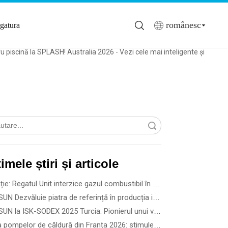
românesc
egatura
piscină la SPLASH! Australia 2026 - Vezi cele mai inteligente și
Căutare
timele știri și articole
Atenție: Regatul Unit interzice gazul combustibil în clădirea nouă din 2028
SPRSUN Dezvăluie piatra de referință în producția inteligentă 5G, inaugurând o nouă eră a parteneriatului
SPRSUN la ISK-SODEX 2025 Turcia: Pionierul unui viitor energetic verde cu tehnologie inovatoare a pompei de căldură
Piața pompelor de căldură din Franța 2026: stimulente guvernamentale, reguli de instalare și oportunități de afaceri