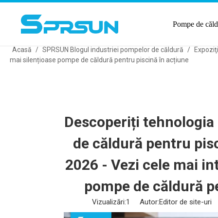
Pompe de căld
Acasă
/
SPRSUN Blogul industriei pompelor de căldură
/
Expoziţ
mai silențioase pompe de căldură pentru piscină în acțiune
Descoperiți tehnologia
de căldură pentru pis
2026 - Vezi cele mai in
pompe de căldură pe
Vizualizări:
1
Autor:Editor de site-uri 