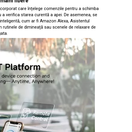
 mâini libere
încorporat care înțelege comenzile pentru a schimba
u a verifica starea curentă a apei. De asemenea, se
inteligentă, cum ar fi Amazon Alexa, Asistentul
 în rutinele de dimineață sau scenele de relaxare de
gata.