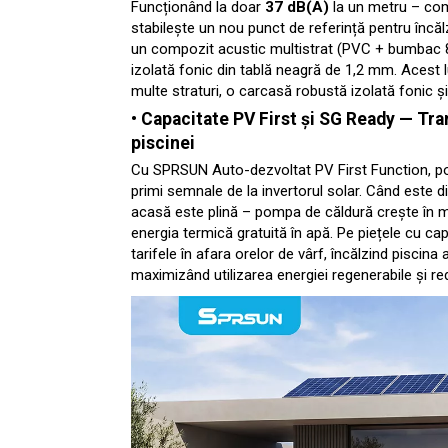
Funcționând la doar
37 dB(A)
la un metru – com
stabilește un nou punct de referință pentru încălz
un compozit acustic multistrat (PVC + bumbac 80
izolată fonic din tablă neagră de 1,2 mm. Acest 
multe straturi, o carcasă robustă izolată fonic 
• Capacitate PV First și SG Ready
— Tran
piscinei
Cu SPRSUN Auto-dezvoltat PV First Function, p
primi semnale de la invertorul solar. Când este d
acasă este plină – pompa de căldură crește în m
energia termică gratuită în apă. Pe piețele cu ca
tarifele în afara orelor de vârf, încălzind piscina
maximizând utilizarea energiei regenerabile și r