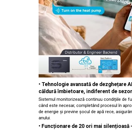
• Tehnologie avansată de dezghețare A
căldură îmbietoare, indiferent de sezo
Sistemul monitorizează continuu condițiile de fun
când este necesar, completând procesul în apr
de energie și previne șocul de apă rece, asigurân
anului.
•
Funcționare
de 20 ori mai silențioasă