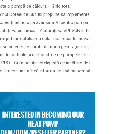
ste o pompă de căldură – Ghid total
Guvernul Coreei de Sud își propune să implementeze 3,5 milioane de pompe de căldură până în 2035 - Cum să alegi cea mai bună pompă de căldură în funcție de tipul clădirii
Descoperiți tehnologia avansată AI pentru pompă de căldură pentru piscină la SPLASH! Australia 2026 - Vezi cele mai inteligente și mai silențioase pompe de căldură pentru piscină în acțiune
Conectați-vă cu lumea: : Alăturați-vă SPRSUN în turneul nostru global
Viitorul puterii: defalcarea celor mai recente inovații în domeniul energiei regenerabile și soluții tehnice
Produse cu energie curată de nouă generație: un ghid pentru cele mai recente dispozitive eoliene, solare de precizie și energie regenerabilă
Reduceți costurile și carbonul: de ce pompele de căldură comerciale R290 ATW sunt viitorul clădirilor eficiente din punct de vedere energetic
Heat PRO - Cum soluția inteligentă de încălzire de la SPRSUN face viața mai ușoară
De ce dimensiune a încălzitorului de apă cu pompă de căldură am nevoie?