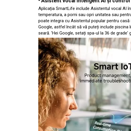
• Asistent vocal inteligent AI și control
Aplicația SmartLife include Asistentul vocal AI 
temperatura, a porni sau opri unitatea sau pentr
poate integra cu Asistentul popular pentru casă 
Google, astfel încât să vă puteți include piscina
seară. 'Hei Google, setați spa-ul la 36 de grade' 