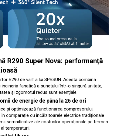
ină R290 Super Nova: performanță
țioasă
rtor R290 de vârf a lui SPRSUN. Acesta combină
și ingineria fanatică a sunetului într-o singură unitate,
ilitatea și zgomotul redus sunt esențiale.
mii de energie de până la 26 de ori
mice și optimizează funcționarea compresorului,
 în comparație cu încălzitoarele electrice tradiționale
mii semnificative ale costurilor operaționale pe termen
al temperaturii.