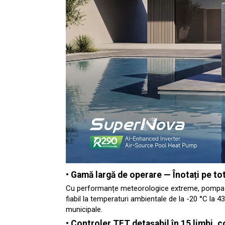
• Gamă largă de operare
— Înotați pe to
Cu performanțe meteorologice extreme, pompa d
fiabil la temperaturi ambientale de la -20 °C la 
municipale.
• Controler TFT detașabil în 15 limbi, c