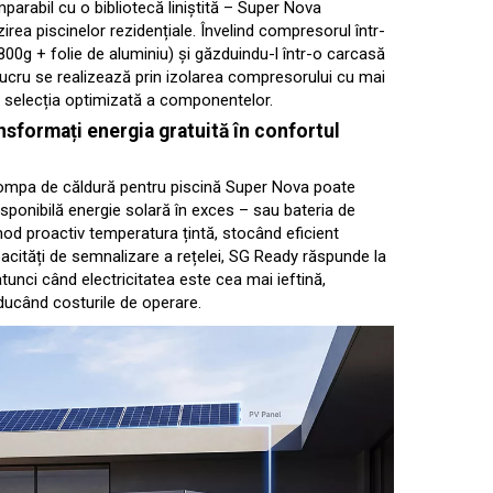
parabil cu o bibliotecă liniștită – Super Nova
irea piscinelor rezidențiale. Învelind compresorul într-
0g + folie de aluminiu) și găzduindu-l într-o carcasă
lucru se realizează prin izolarea compresorului cu mai
și selecția optimizată a componentelor.
sformați energia gratuită în confortul
ompa de căldură pentru piscină Super Nova poate
isponibilă energie solară în exces – sau bateria de
od proactiv temperatura țintă, stocând eficient
pacități de semnalizare a rețelei, SG Ready răspunde la
 atunci când electricitatea este cea mai ieftină,
educând costurile de operare.