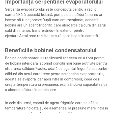
Importanța serpentinei evaporatorului
Serpenta evaporatorului este concepută pentru a răci o
cameră.Fără această bobină, pompele de căldură nici nu ar
începe să funcționeze.După cum am menționat, această
bobină are un agent frigorific care absoarbe căldura din aerul
cald din interior, transferându-l în exterior pentru
ejectare.Aerul rece rezultat circulă apoi înapoi în cameră.
Beneficiile bobinei condensatorului
Bobina condensatorului realizează tot ceea ce a fost pornit
de bobina interioară, sporind condiții mai bune potrivite pentru
eliberarea căldurii.Practic, odată ce agentul frigorific absoarbe
căldură din aerul care trece peste serpentina evaporatorului,
acesta se evaporă, dar apoi intră în compresor, ceea ce îi
crește temperatura și presiunea, extinzându-și capacitatea de
a absorbi căldura în continuare.
În cele din urmă, vaporii de agent frigorific care se află la
temperatură ridicată și, de asemenea, la presiune mare intră în