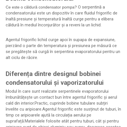
O serpentină a
Ce
este o căldură
condensator pompa?
condensatorului este un dispozitiv în care fluidul frigorific de
înaltă presiune și temperatură înaltă curge pentru a elibera
căldură în mediul înconjurător și a reveni la un lichid.
Agentul frigorific lichid curge apoi în supapa de expansiune,
pierzând o parte din temperatura și presiunea pe măsură ce
se pregătește să curgă în serpentina evaporatorului pentru un
alt ciclu de răcire.
Diferența dintre designul bobinei
condensatorului și vaporizatorului
Modul în care sunt realizate serpentinele evaporatorului
îmbunătățește un contact bun între agentul frigorific și aerul
cald din interior.Practic, cuprinde bobine tubulare subțiri
învelite cu aripioare.Agentul frigorific este susținut de tuburi, în
timp ce aripioarele ajută la circulația aerului pe
suprafață.Materialele folosite atât pentru tuburi, cât și pentru