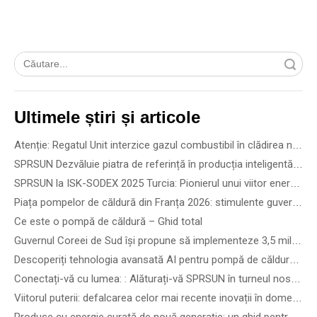
Căutare
Ultimele știri și articole
Atenție: Regatul Unit interzice gazul combustibil în clădirea nouă din 2028
SPRSUN Dezvăluie piatra de referință în producția inteligentă 5G, inaugurând o nouă eră a parteneriatului
SPRSUN la ISK-SODEX 2025 Turcia: Pionierul unui viitor energetic verde cu tehnologie inovatoare a pompei de căldură
Piața pompelor de căldură din Franța 2026: stimulente guvernamentale, reguli de instalare și oportunități de afaceri
Ce este o pompă de căldură – Ghid total
Guvernul Coreei de Sud își propune să implementeze 3,5 milioane de pompe de căldură până în 2035 - Cum să alegi cea mai bună pompă de căldură în funcție de tipul clădirii
Descoperiți tehnologia avansată AI pentru pompă de căldură pentru piscină la SPLASH! Australia 2026 - Vezi cele mai inteligente și mai silențioase pompe de căldură pentru piscină în acțiune
Conectați-vă cu lumea: : Alăturați-vă SPRSUN în turneul nostru global
Viitorul puterii: defalcarea celor mai recente inovații în domeniul energiei regenerabile și soluții tehnice