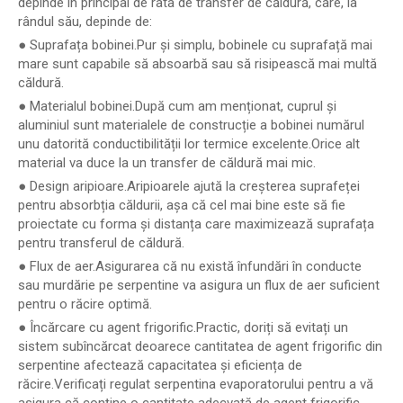
depinde în principal de rata de transfer de căldură, care, la
rândul său, depinde de:
● Suprafața bobinei.Pur și simplu, bobinele cu suprafață mai
mare sunt capabile să absoarbă sau să risipească mai multă
căldură.
● Materialul bobinei.După cum am menționat, cuprul și
aluminiul sunt materialele de construcție a bobinei numărul
unu datorită conductibilității lor termice excelente.Orice alt
material va duce la un transfer de căldură mai mic.
● Design aripioare.Aripioarele ajută la creșterea suprafeței
pentru absorbția căldurii, așa că cel mai bine este să fie
proiectate cu forma și distanța care maximizează suprafața
pentru transferul de căldură.
● Flux de aer.Asigurarea că nu există înfundări în conducte
sau murdărie pe serpentine va asigura un flux de aer suficient
pentru o răcire optimă.
● Încărcare cu agent frigorific.Practic, doriți să evitați un
sistem subîncărcat deoarece cantitatea de agent frigorific din
serpentine afectează capacitatea și eficiența de
răcire.Verificați regulat serpentina evaporatorului pentru a vă