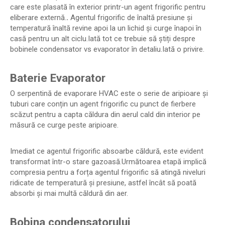
care este plasată în exterior printr-un agent frigorific pentru
eliberare externă.
.
Agentul frigorific de înaltă presiune și
temperatură înaltă revine apoi la un lichid și curge înapoi în
casă pentru un alt ciclu.Iată tot ce trebuie să știți despre
bobinele condensator vs evaporator în detaliu.Iată o privire.
Baterie Evaporator
O serpentină de evaporare HVAC este o serie de aripioare și
tuburi care conțin un agent frigorific cu punct de fierbere
scăzut pentru a capta căldura din aerul cald din interior pe
măsură ce curge peste aripioare.
Imediat ce agentul frigorific absoarbe căldură, este evident
transformat într-o stare gazoasă.Următoarea etapă implică
compresia pentru a forța agentul frigorific să atingă niveluri
ridicate de temperatură și presiune, astfel încât să poată
absorbi și mai multă căldură din aer.
Bobina condensatorului