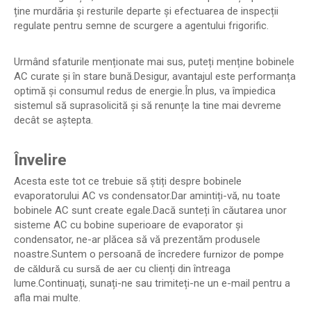
ține murdăria și resturile departe și efectuarea de inspecții
regulate pentru semne de scurgere a agentului frigorific.
Urmând sfaturile menționate mai sus, puteți menține bobinele
AC curate și în stare bună.Desigur, avantajul este performanța
optimă și consumul redus de energie.În plus, va împiedica
sistemul să suprasolicită și să renunțe la tine mai devreme
decât se aștepta.
Învelire
Acesta este tot ce trebuie să știți despre bobinele
evaporatorului AC vs condensator.Dar amintiți-vă, nu toate
bobinele AC sunt create egale.Dacă sunteți în căutarea unor
sisteme AC cu bobine superioare de evaporator și
condensator, ne-ar plăcea să vă prezentăm produsele
noastre.Suntem o persoană de încredere
furnizor de pompe
cu clienți din întreaga
de căldură cu sursă de aer
lume.Continuați, sunați-ne sau trimiteți-ne un e-mail pentru a
afla mai multe.