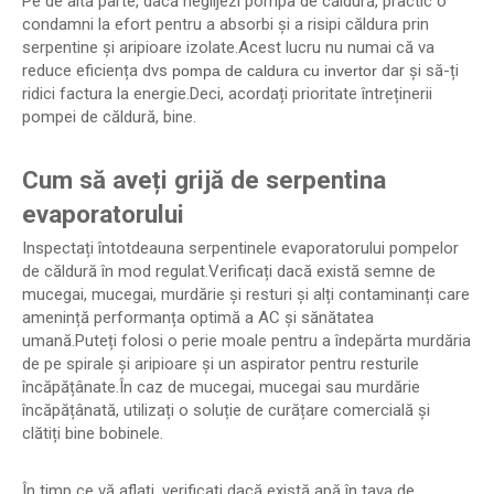
Pe de altă parte, dacă neglijezi pompa de căldură, practic o
condamni la efort pentru a absorbi și a risipi căldura prin
serpentine și aripioare izolate.Acest lucru nu numai că va
reduce eficiența dvs
dar și să-ți
pompa de caldura cu invertor
ridici factura la energie.Deci, acordați prioritate întreținerii
pompei de căldură, bine.
Cum să aveți grijă de serpentina
evaporatorului
Inspectați întotdeauna serpentinele evaporatorului pompelor
de căldură în mod regulat.Verificați dacă există semne de
mucegai, mucegai, murdărie și resturi și alți contaminanți care
amenință performanța optimă a AC și sănătatea
umană.Puteți folosi o perie moale pentru a îndepărta murdăria
de pe spirale și aripioare și un aspirator pentru resturile
încăpățânate.În caz de mucegai, mucegai sau murdărie
încăpățânată, utilizați o soluție de curățare comercială și
clătiți bine bobinele.
În timp ce vă aflați, verificați dacă există apă în tava de