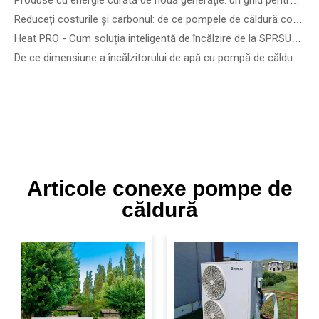
Produse cu energie curată de nouă generație: un ghid pentru cele mai recente dispozitive eoliene, solare de precizie și energie regenerabilă
Reduceți costurile și carbonul: de ce pompele de căldură comerciale R290 ATW sunt viitorul clădirilor eficiente din punct de vedere energetic
Heat PRO - Cum soluția inteligentă de încălzire de la SPRSUN face viața mai ușoară
De ce dimensiune a încălzitorului de apă cu pompă de căldură am nevoie?
Articole conexe pompe de
căldură