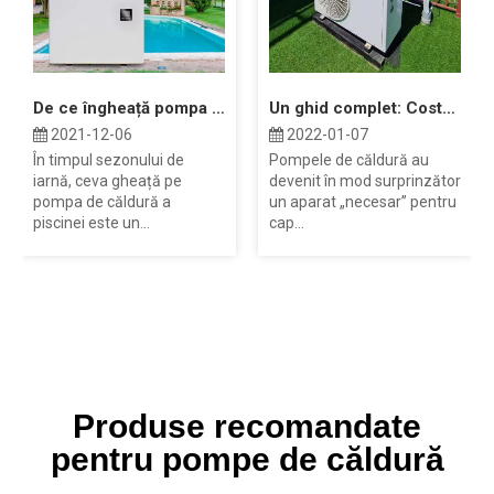
De ce îngheață pompa de căldură a piscinei mele?
Un ghid complet: Costurile pompei de căldură cu sursă de aer
2021-12-06
2022-01-07
În timpul sezonului de
Pompele de căldură au
iarnă, ceva gheață pe
devenit în mod surprinzător
pompa de căldură a
un aparat „necesar” pentru
piscinei este un...
cap...
Produse recomandate
pentru pompe de căldură