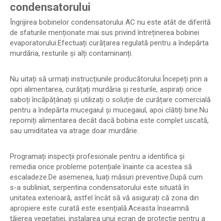
condensatorului
Îngrijirea bobinelor condensatorului AC nu este atât de diferită
de sfaturile menționate mai sus privind întreținerea bobinei
evaporatorului.Efectuați curățarea regulată pentru a îndepărta
murdăria, resturile și alți contaminanți.
Nu uitați să urmați instrucțiunile producătorului.Începeți prin a
opri alimentarea, curățați murdăria și resturile, aspirați orice
saboți încăpățânați și utilizați o soluție de curățare comercială
pentru a îndepărta mucegaiul și mucegaiul, apoi clătiți bine.Nu
reporniți alimentarea decât dacă bobina este complet uscată,
sau umiditatea va atrage doar murdărie.
Programați inspecții profesionale pentru a identifica și
remedia orice probleme potențiale înainte ca acestea să
escaladeze.De asemenea, luați măsuri preventive.După cum
s-a subliniat, serpentina condensatorului este situată în
unitatea exterioară, astfel încât să vă asigurați că zona din
apropiere este curată este esențială.Aceasta înseamnă
tăierea vegetației, instalarea unui ecran de protecție pentru a