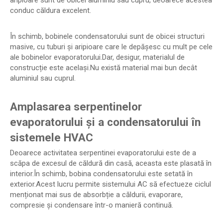
aripioare sunt de obicei aluminiu sau cupru, deoarece acestea
conduc căldura excelent.
În schimb, bobinele condensatorului sunt de obicei structuri
masive, cu tuburi și aripioare care le depășesc cu mult pe cele
ale bobinelor evaporatorului.Dar, desigur, materialul de
construcție este același.Nu există material mai bun decât
aluminiul sau cuprul.
Amplasarea serpentinelor
evaporatorului și a condensatorului în
sistemele HVAC
Deoarece activitatea serpentinei evaporatorului este de a
scăpa de excesul de căldură din casă, aceasta este plasată în
interior.În schimb, bobina condensatorului este setată în
exterior.Acest lucru permite sistemului AC să efectueze ciclul
menționat mai sus de absorbție a căldurii, evaporare,
compresie și condensare într-o manieră continuă.