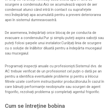
scurgere a condensului.Aici se acumulează vaporii de aer
condensat atunci când intră în contact cu suprafețele
reci.Îndepărtați apa acumulată pentru a preveni deteriorarea
apei în sistemul dumneavoastră.
De asemenea, îndepărtați orice blocaj de pe conducta de
evacuare a condensului.Pur și simplu puteți aspira saboții sau
puteți folosi șarpele unui instalator.Curățați linia de scurgere
cu o soluție de înălbitor diluată pentru a îndepărta mucegaiul
sau mucegaiul.
Programați inspecții anuale cu profesioniști.Sistemul dvs. de
AC trebuie verificat de un profesionist cel puțin o dată pe an
pentru a identifica eventualele probleme și pentru a înlocui
filtrele uzate conform instrucțiunilor producătorului.În cazul în
care bănuiți performanțe neobișnuite sau scurgeri de agent
frigorific, rezolvați problema și completați agentul frigorific.
Cum se întreține bobina