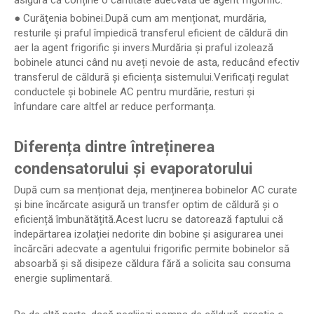
asigura că conține o cantitate adecvată de agent frigorific.
● Curăţenia bobinei.După cum am menționat, murdăria,
resturile și praful împiedică transferul eficient de căldură din
aer la agent frigorific și invers.Murdăria și praful izolează
bobinele atunci când nu aveți nevoie de asta, reducând efectiv
transferul de căldură și eficiența sistemului.Verificați regulat
conductele și bobinele AC pentru murdărie, resturi și
înfundare care altfel ar reduce performanța.
Diferența dintre întreținerea
condensatorului și evaporatorului
După cum sa menționat deja, menținerea bobinelor AC curate
și bine încărcate asigură un transfer optim de căldură și o
eficiență îmbunătățită.Acest lucru se datorează faptului că
îndepărtarea izolației nedorite din bobine și asigurarea unei
încărcări adecvate a agentului frigorific permite bobinelor să
absoarbă și să disipeze căldura fără a solicita sau consuma
energie suplimentară.