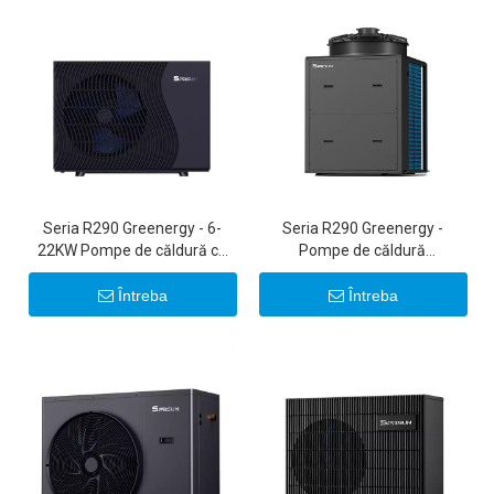
Seria R290 Greenergy - 6-
Seria R290 Greenergy -
22KW Pompe de căldură cu
Pompe de căldură
sursă de aer cu invertor de
comerciale cu invertor
curent continuu ultra-
50KW/100KW
Întreba
Întreba
silențioase 20KW 22KW