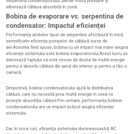
serpentina condensatorului, pierde multă presiune și
eliberează căldura absorbită în zonă.
Bobina de evaporare vs. serpentina de
condensator: Impactul eficienței
Performanța ambelor tipuri de serpentine afectează în mod
semnificativ eficiența pompelor de căldură surse de
aer.Acestea fiind spuse, bobina cu un impact mai mare asupra
eficienței sistemului este bobina evaporatorului.Acest lucru se
datorează faptului că este nevoie de destul de multă energie
pentru a absorbi căldura din aerul din interior și pentru a răci o
cameră.
Dimpotrivă, bobina condensatorului ajută la distribuirea
căldurii, care nu necesită prea multă energie în ceea ce
privește absorbția căldurii.Prin urmare, performanța bobinei
condensatorului are un impact scăzut asupra eficienței
sistemului.
Dar, în orice caz, eficiența sistemului dumneavoastră AC